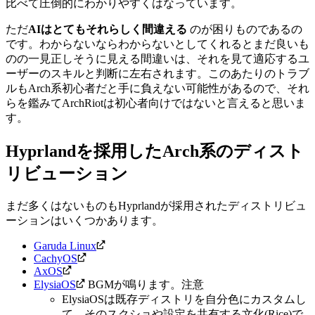
比べて圧倒的にわかりやすくはなっています。
ただ
AIはとてもそれらしく間違える
のが困りものであるの
です。わからないならわからないとしてくれるとまだ良いも
のの一見正しそうに見える間違いは、それを見て適応するユ
ーザーのスキルと判断に左右されます。
このあたりのトラブ
ルもArch系初心者だと手に負えない可能性があるので、それ
らを鑑みてArchRiotは初心者向けではないと言えると思いま
す。
Hyprlandを採用したArch系のディスト
リビューション
まだ多くはないものもHyprlandが採用されたディストリビュ
ーションはいくつかあります。
Garuda Linux
CachyOS
AxOS
ElysiaOS
BGMが鳴ります。注意
ElysiaOSは既存ディストリを自分色にカスタムし
て、そのスクショや設定を共有する文化(Rice)で