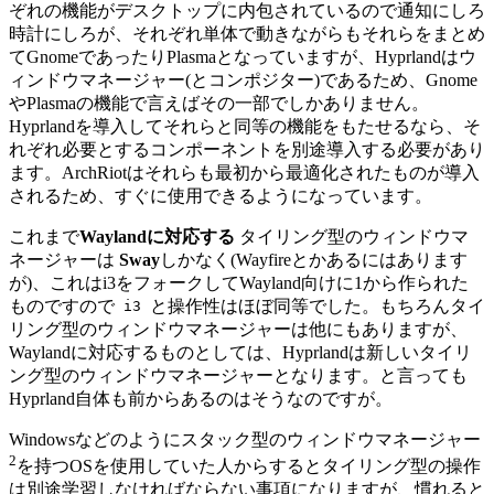
ぞれの機能がデスクトップに内包されているので通知にしろ
時計にしろが、それぞれ単体で動きながらもそれらをまとめ
てGnomeであったりPlasmaとなっていますが、Hyprlandはウ
ィンドウマネージャー(とコンポジター)であるため、Gnome
やPlasmaの機能で言えばその一部でしかありません。
Hyprlandを導入してそれらと同等の機能をもたせるなら、そ
れぞれ必要とするコンポーネントを別途導入する必要があり
ます。
ArchRiotはそれらも最初から最適化されたものが導入
されるため、すぐに使用できるようになっています。
これまで
Waylandに対応する
タイリング型のウィンドウマ
ネージャーは
Sway
しかなく(Wayfireとかあるにはあります
が)、これはi3をフォークしてWayland向けに1から作られた
ものですので
と操作性はほぼ同等でした。
もちろんタイ
i3
リング型のウィンドウマネージャーは他にもありますが、
Waylandに対応するものとしては、Hyprlandは新しいタイリ
ング型のウィンドウマネージャーとなります。と言っても
Hyprland自体も前からあるのはそうなのですが。
Windowsなどのようにスタック型のウィンドウマネージャー
2
を持つOSを使用していた人からするとタイリング型の操作
は別途学習しなければならない事項になりますが、慣れると