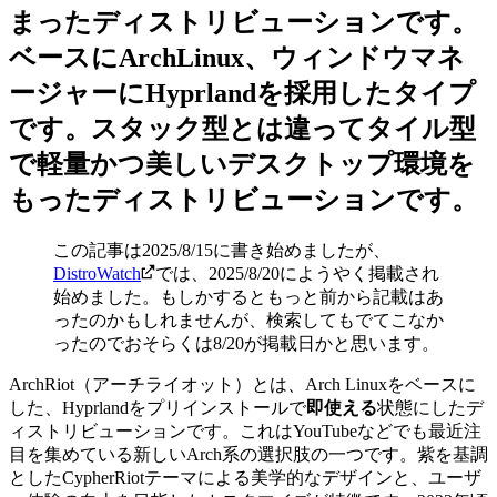
まったディストリビューションです。
ベースにArchLinux、ウィンドウマネ
ージャーにHyprlandを採用したタイプ
です。スタック型とは違ってタイル型
で軽量かつ美しいデスクトップ環境を
もったディストリビューションです。
この記事は2025/8/15に書き始めましたが、
DistroWatch
では、2025/8/20にようやく掲載され
始めました。
もしかするともっと前から記載はあ
ったのかもしれませんが、検索してもでてこなか
ったのでおそらくは8/20が掲載日かと思います。
ArchRiot（アーチライオット）とは、Arch Linuxをベースに
した、Hyprlandをプリインストールで
即使える
状態にしたデ
ィストリビューションです。これはYouTubeなどでも最近注
目を集めている新しいArch系の選択肢の一つです。
紫を基調
としたCypherRiotテーマによる美学的なデザインと、ユーザ