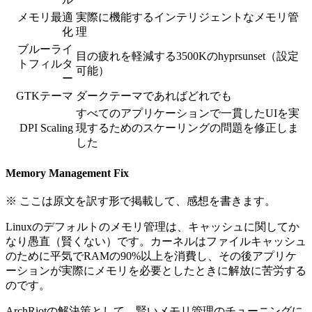
メモリ最適
実際に機能するインテリジェントなメモリ管
化
理
ブルーライ
目の疲れを軽減する3500Kのhyprsunset（設定
トフィルタ
可能）
ー
GTKテーマ
ダークテーマであればどれでも
すべてのアプリケーションで一貫したUIを実
DPI Scaling
現するためのスケーリングの問題を修正しま
した
Memory Management Fix
※ ここは原文を訳す形で掲載して、感想を書きます。
Linuxのデフォルトのメモリ管理は、キャッシュに関してか
なり愚直（賢くない）です。
カーネルはファイルキャッシュ
のために平気でRAMの90%以上を消費し、その後アプリケ
ーションが実際にメモリを必要としたときに解放に苦労する
のです。
ArchRiotの解決策として、賢いメモリ管理のチューニングに