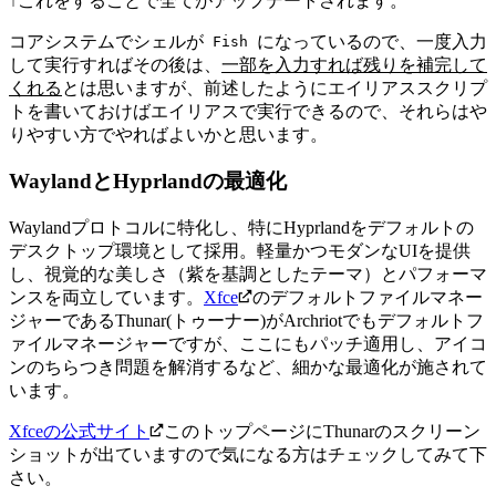
↑これをすることで全てがアップデートされます。
コアシステムでシェルが
になっているので、一度入力
Fish
して実行すればその後は、
一部を入力すれば残りを補完して
くれる
とは思いますが、前述したようにエイリアススクリプ
トを書いておけばエイリアスで実行できるので、それらはや
りやすい方でやればよいかと思います。
WaylandとHyprlandの最適化
Waylandプロトコルに特化し、特にHyprlandをデフォルトの
デスクトップ環境として採用。軽量かつモダンなUIを提供
し、視覚的な美しさ（紫を基調としたテーマ）とパフォーマ
ンスを両立しています。
Xfce
のデフォルトファイルマネー
ジャーであるThunar(トゥーナー)がArchriotでもデフォルトフ
ァイルマネージャーですが、ここにもパッチ適用し、アイコ
ンのちらつき問題を解消するなど、細かな最適化が施されて
います。
Xfceの公式サイト
このトップページにThunarのスクリーン
ショットが出ていますので気になる方はチェックしてみて下
さい。