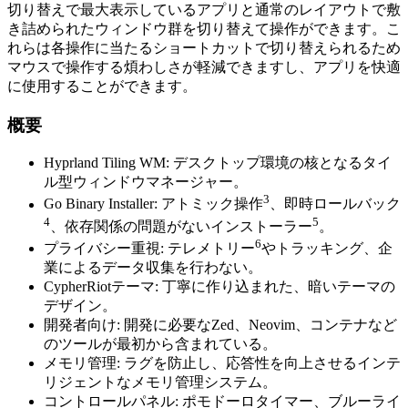
切り替えで最大表示しているアプリと通常のレイアウトで敷
き詰められたウィンドウ群を切り替えて操作ができます。こ
れらは各操作に当たるショートカットで切り替えられるため
マウスで操作する煩わしさが軽減できますし、アプリを快適
に使用することができます。
概要
Hyprland Tiling WM: デスクトップ環境の核となるタイ
ル型ウィンドウマネージャー。
3
Go Binary Installer: アトミック操作
、即時ロールバック
4
5
、依存関係の問題がないインストーラー
。
6
プライバシー重視: テレメトリー
やトラッキング、企
業によるデータ収集を行わない。
CypherRiotテーマ: 丁寧に作り込まれた、暗いテーマの
デザイン。
開発者向け: 開発に必要なZed、Neovim、コンテナなど
のツールが最初から含まれている。
メモリ管理: ラグを防止し、応答性を向上させるインテ
リジェントなメモリ管理システム。
コントロールパネル: ポモドーロタイマー、ブルーライ