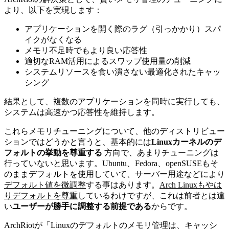
より、以下を実現します：
アプリケーションを開く際のラグ（引っかかり）スパ
イクがなくなる
メモリ不足時でもより良い応答性
適切なRAM活用によるスワップ使用量の削減
システムリソースを食い潰さない最適化されたキャッ
シング
結果として、複数のアプリケーションを同時に実行しても、
システムは高速かつ応答性を維持します。
これらメモリチューニングについて、他のディストリビュー
ションではどうかと言うと、基本的には
Linuxカーネルのデ
フォルトの挙動を尊重する
方向で、あまりチューニングは
行っていないと思います。
Ubuntu、Fedora、openSUSEもそ
のままデフォルトを使用していて、サーバー用途などにより
デフォルト値を微調整
する事はあります。
Arch Linuxもやは
りデフォルトを尊重
しているわけですが、これは前者とは違
い
ユーザーが勝手に調整する前提である
からです。
ArchRiotが「Linuxのデフォルトのメモリ管理は、キャッシ