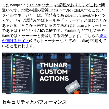
またWikipediaで
Thunar(ソナー)と記載がありますがこれは間
違いです
。
北欧神話の雷神
Thor(トール)
に由来するこのフ
ァイルマネージャーは、開発者であるBenny Siegertがドイツ
人で、ドイツ語読みでは
トールを「トゥーア」と読む
ことが
あるため、そこから来ているのであればThunarはトゥーナー
であるはずだというAIの見解です。
Youtubeなどでも英語の
動画ではトゥーナーと発音してる気がします。こちらの
発音
が聞けるサイト
でもトゥーナーなのでWikipediaが間違えて
いると思われます。
Improve Thunar File Manager with Custom Actions | Linux Tutorial
セキュリティとパフォーマンス