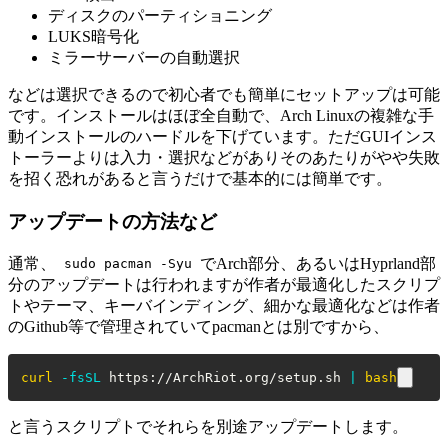
ディスクのパーティショニング
LUKS暗号化
ミラーサーバーの自動選択
などは選択できるので初心者でも簡単にセットアップは可能
です。インストールはほぼ全自動で、Arch Linuxの複雑な手
動インストールのハードルを下げています。ただGUIインス
トーラーよりは入力・選択などがありそのあたりがやや失敗
を招く恐れがあると言うだけで基本的には簡単です。
アップデートの方法など
通常、
でArch部分、あるいはHyprland部
sudo pacman -Syu
分のアップデートは行われますが作者が最適化したスクリプ
トやテーマ、キーバインディング、細かな最適化などは作者
のGithub等で管理されていてpacmanとは別ですから、
curl
-fsSL
 https://ArchRiot.org/setup.sh 
|
bash
と言うスクリプトでそれらを別途アップデートします。