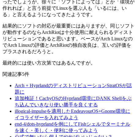
ったでしょうが、徐々に「ソフトによっては」とか「環境が
作れれば」と言う前提でLinuxを選ぶ人も「いるには、い
る」と言えるようになってきたようです。
結果的にソフトの対応が最重要にはありますが、同じソフト
が動作するのならArchRiotは十分使用に耐えられるディスト
リビューションであると思います。ベースがArch Linuxなの
でArch Linuxの評価とArchRiotの独自改良は、互いの評価を
プラスされるだろうと。
最終的には使い方次第ではあるんですが。
関連記事5件
Arch + HyprlandのディストリビューションStratOSが話
題に
追加検証！CachyOSのHyprland環境にDANK Shellをぶ
ち込んでいきなり使い勝手を良くする
illogical-impulseを適用したEndeavourOS+Gnome環境に
イコライザーを入れてみよう
end-4/dots-hyprlandを例にしてFishシェルでターミナル
を速く・美しく・便利に使ってみよう
公式で無いなら個人でやればいいじゃない？