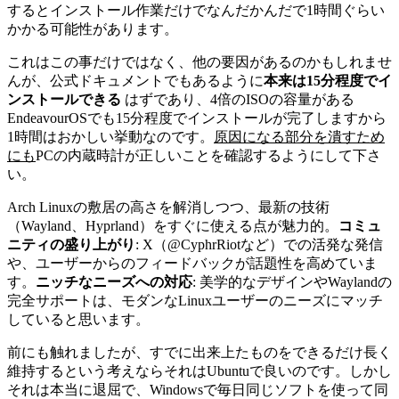
するとインストール作業だけでなんだかんだで1時間ぐらい
かかる可能性があります。
これはこの事だけではなく、他の要因があるのかもしれませ
んが、公式ドキュメントでもあるように
本来は15分程度でイ
ンストールできる
はずであり、4倍のISOの容量がある
EndeavourOSでも15分程度でインストールが完了しますから
1時間はおかしい挙動なのです。
原因になる部分を潰すため
にも
PCの内蔵時計が正しいことを確認するようにして下さ
い。
Arch Linuxの敷居の高さを解消しつつ、最新の技術
（Wayland、Hyprland）をすぐに使える点が魅力的。
コミュ
ニティの盛り上がり
: X（@CyphrRiotなど）での活発な発信
や、ユーザーからのフィードバックが話題性を高めていま
す。
ニッチなニーズへの対応
: 美学的なデザインやWaylandの
完全サポートは、モダンなLinuxユーザーのニーズにマッチ
していると思います。
前にも触れましたが、すでに出来上たものをできるだけ長く
維持するという考えならそれはUbuntuで良いのです。しかし
それは本当に退屈で、Windowsで毎日同じソフトを使って同