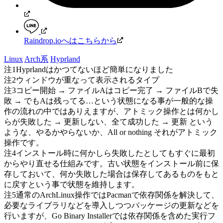
Raindrop.ioへはこちらから
Linux
Arch系
Hyprland
注1
Hyprlandはかつてないほど簡単になりました
注2
ウィンドウが重なって表示されるタイプ
注3
コピー開始 → ファイルAはコピー完了 → ファイルBで失
敗 → でもAは残ってる…という状態になる事が一般的な操
作の流れの中ではありえますが、アトミック操作とは何かし
らが失敗した → 更新しない、全て成功した → 更新 という
ような、やるかやらないか、All or nothing それがアトミック
操作です。
注4
インストール時に何かしら失敗したとしてもすぐに最初
からやり直せる仕組みです。古い状態をインストール前に保
存しておいて、何か失敗した場合は保存してあるものをもと
に戻すという事で状態を維持します。
注5
通常のArchLinux操作ではPacmanで依存関係を解決して、
必要なライブラリなどを導入しつつパッケージの更新などを
行いますが、Go Binary Installerでは依存関係を含めた実行フ