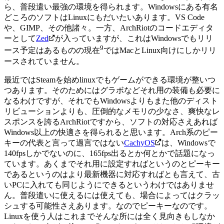
ら、普段遣い最強の環境を得られます。
Windowsにある有名
どころのソフトはLinuxにもだいたいあります。VS Code
や、GIMP、その他諸々。一方、ArchRiotのコードエディタ
ーとして
Zed
が入っていますが、これはWindowsでもリリ
9
ース予定はあるものの現在
ではMacとLinux向けにしかリリ
ースされていません。
最近ではSteamを始めlinuxでもゲームができる環境が整いつ
つあります。そのためにはグラボなどそれ用の装備も必要に
なるわけですが、それでもWindowsよりもまた他のディスト
リビューションよりも、圧倒的なメモリの少なさ、爽快なレ
スポンスを誇るArchRiotですから、ソフトの対応さえあれば
Windows以上の快適さを得られると思います。
Arch系のピー
キーの代表と言って過言ではない
CachyOS
は、Windowsで
140fpsしかでないのに、165fps出るとか何とかで話題になっ
ています。あくまでそれ用に設定すればというのとピーキー
であるというのはより最新機器に対応すればとも言えて、古
いPCに入れても同じようにできるというわけではありませ
ん。普段遣いに使えるには使えても、場合によってはクラッ
シュする可能性さえあります。なのでピーキーなのです。
Linuxを使う人はこれまでそんな所には全く見向きもしなか