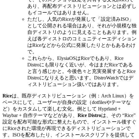
あり、再配布ディストリビューションとは必ずし
もイコールではありません。
ただし、人気のRiceが発展して「設定済みISO」
として公開される場合はあり、それが小規模な独
自ディストリのように見えることもあります。例
えば各ディストロのコミュニティーエディション
はRiceなどから公式に発展したりとかもあるわけ
で。
これらから、ElysiaOSはRiceでもあり、Rice
Distroにも限りなく近いが、今はまだRiceである
と言う感じかと。今後色々と充実発展するとRice
Distroになりえると思います。DistroWatchではデ
ィストリビューション扱いではあります。
Rice
は、既存ディストリビューション（例：Arch Linux）を
ベースにして、ユーザーが自身の設定（dotfilesやテーマな
ど）をカスタムして楽しむ文化。例として Hyprland +
Waybar + 自作テーマなどがあり、
Rice Distro
は、その “Rice”
設定を配布可能な形式に整えたもので、インストール後すぐ
にRiceされた環境が再現できるディストリビューションで
す。
ISOを配布したり、インストールスクリプトを提供して