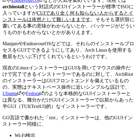
や
EndeavourOS
などが人気を集めています。
現在では
archinstall
という対話式のCUIインストーラーが標準でISOに
入っていますが
CUIであり全く何も知らない人からするとイ
ンストールは依然として難しいままです
。
そもそも選択肢に
書いてある事の意味がわからないとか、パッケージがどうい
うものかもわからないとかがありえます。
ManjaroやEndeavourOSなどでは、それらのインストールプロ
セスをGUIでできるようにしてあり、Arch Linuxを使用する
敷居をだいぶ下げてくれているというわけです。
現在のLinuxインストーラーはGUIを用いてマウスの操作だ
けで完了できるインストーラーであるのに対して、ArchRiot
のインストーラーはGUIフロントエンドを備えているもの
の、実態はテキストベース操作に近いシンプルな設計で、
Ubuntu
や
Fedora
のような本格的なGUIインストーラーと
は異なる、幾分かだけGUIインストーラーで以前からあった
半GUI（TUI(TextUI)的）なインストーラーです。
GO言語で書かれた「riot」インストーラーは、他のGUIイン
ストーラー同様に、
Wi-Fi検出