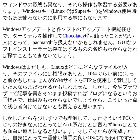
ウィンドウの形態も異なり、それら操作も学習する必要があ
ります。Windowsキー(LinuxではSuperキー)をWindows使用時
でもほぼ使わないのに多用する事にもなります。
Windowsアップデートと各ソフトのアップデート機能任せ
で、ターミナルを操作して
Chocolatey
も触ったことがない
人にとって、pacmanすら扱えないかもしれません。GUIなソ
フトインストーラーは存在はするものの名称もわからなけれ
ば探すこともできないでしょう。
Windowsはまだしも、Linuxはどこにどんなファイルが入
り、そのファイルには権限がありと、10年ぐらい前に(もっ
と前かもしれませんが)WebサイトをFTPを使用して管理して
いた人ならまだわかるかもしれません。しかし、今やブラウ
ザ上で記事を書きそのまま投稿すればブログになるというお
手軽さで、仕組みもわからないでしょうから、こういった点
で初心者向けではないとも言えると思います。
しかしこれらを少しずつでも理解して、またそういうPCい
じりの好きな人にとってはArch系だけとは言わずlinuxはとて
も面白い道具になると思います。そしてそれらが完成すれ
ば、自身にとって一番使い勝手の良いOSになるわけですか