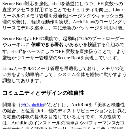
Secure Boot対応を強化。sbctlを基盤にしつつ、EFI変数への
直接アクセスを採用することでセキュリティを向上。
Linux
カーネルのメモリ管理を最適化(ページングやキャッシュ処
理の改善)し、軽快な動作を実現。
Arch Linuxのローリングリ
リースモデルを継承し、常に最新のパッケージを利用可能。
Secure BootはUEFIの機能で、起動時にOSのブートローダー
やカーネルに
信頼できる署名
があるかを検証する仕組みで
8
す。sbctl
をベースにしつつEFI変数を直接扱うことで、より
厳密かつユーザー管理型のSecure Bootを実現しています。
Linuxカーネルのメモリ管理を最適化しており、メモリの使
い方をより効率的にして、システム全体を軽快に動かすよう
調整してあります。
コミュニティとデザインの独自性
開発者（
@CyphrRiot
など）は、ArchRiotを「美学と機能性
の融合」と位置づけ、他のディストリビューションとは異な
る独自の体験の提供を目指しているようです。
Xの投稿で
は、ArchRiotのインストールの簡単さやパフォーマンスがユ
ーザーから高く評価されており、Linuxコミュニティで話題