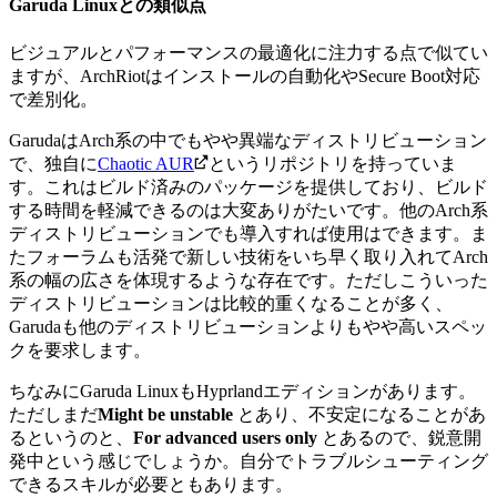
Garuda Linuxとの類似点
ビジュアルとパフォーマンスの最適化に注力する点で似てい
ますが、ArchRiotはインストールの自動化やSecure Boot対応
で差別化。
GarudaはArch系の中でもやや異端なディストリビューション
で、独自に
Chaotic AUR
というリポジトリを持っていま
す。これはビルド済みのパッケージを提供しており、ビルド
する時間を軽減できるのは大変ありがたいです。他のArch系
ディストリビューションでも導入すれば使用はできます。
ま
たフォーラムも活発で新しい技術をいち早く取り入れてArch
系の幅の広さを体現するような存在です。ただしこういった
ディストリビューションは比較的重くなることが多く、
Garudaも他のディストリビューションよりもやや高いスペッ
クを要求します。
ちなみにGaruda LinuxもHyprlandエディションがあります。
ただしまだ
Might be unstable
とあり、不安定になることがあ
るというのと、
For advanced users only
とあるので、鋭意開
発中という感じでしょうか。自分でトラブルシューティング
できるスキルが必要ともあります。