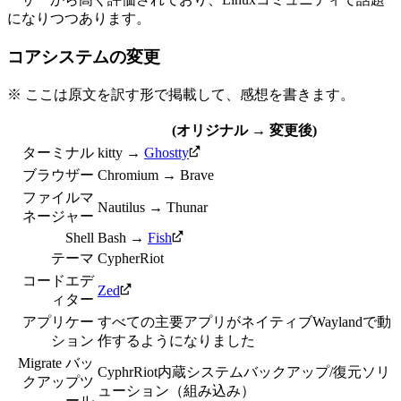
になりつつあります。
コアシステムの変更
※ ここは原文を訳す形で掲載して、感想を書きます。
(オリジナル → 変更後)
ターミナル
kitty →
Ghostty
ブラウザー
Chromium → Brave
ファイルマ
Nautilus → Thunar
ネージャー
Shell
Bash →
Fish
テーマ
CypherRiot
コードエデ
Zed
ィター
アプリケー
すべての主要アプリがネイティブWaylandで動
ション
作するようになりました
Migrate バッ
CyphrRiot内蔵システムバックアップ/復元ソリ
クアップツ
ューション（組み込み）
ール