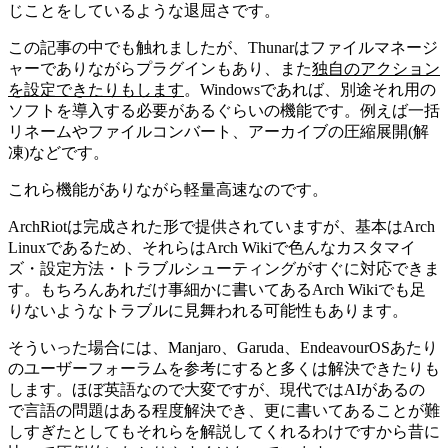
じことをしているような退屈さです。
この記事の中でも触れましたが、Thunarはファイルマネージ
ャーでありながらプラグインもあり、また
独自のアクション
を設定できたりもします
。Windowsであれば、別途それ用の
ソフトを導入する必要があるぐらいの機能です。
例えば一括
リネームやファイルコンバート、アーカイブの圧縮展開(解
凍)などです。
これら機能がありながら軽量高速なのです。
ArchRiotは完成された形で提供されていますが、基本はArch
Linuxであるため、それらはArch Wikiで色んなカスタマイ
ズ・設定方法・トラブルシューティングがすぐに対応できま
す。もちろんあれだけ事細かに書いてあるArch Wikiでも足
りないようなトラブルに見舞われる可能性もあります。
そういった場合には、Manjaro、Garuda、EndeavourOSあたり
のユーザーフォーラムを参考にすると多くは解決できたりも
します。ほぼ英語なので大変ですが、現代ではAIがあるの
で言語の問題はある程度解決でき、更に書いてあることが難
しすぎたとしてもそれらを解説してくれるわけですから昔に