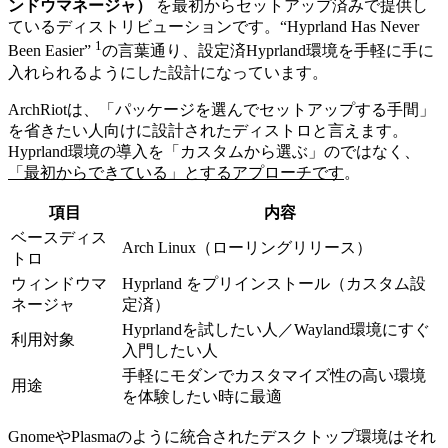
ンドウマネージャ）
を最初からセットアップ済みで提供し
ているディストリビューションです。
“Hyprland Has Never
1
Been Easier”
の言葉通り、設定済Hyprland環境を手軽に手に
入れられるようにした設計になっています。
ArchRiotは、「パッケージを選んでセットアップする手間」
を省きたい人向けに設計されたディストロと言えます。
Hyprland環境の導入を「カスタムから選ぶ」のではなく、
「最初からできている」とするアプローチです
。
項目
内容
ベースディス
Arch Linux（ローリングリリース）
トロ
ウィンドウマ
Hyprland をプリインストール（カスタム設
ネージャ
定済）
Hyprlandを試したい人／Wayland環境にすぐ
利用対象
入門したい人
手軽にモダンでカスタマイズ性の高い環境
用途
を体験したい時に最適
GnomeやPlasmaのように統合されたデスクトップ環境はそれ