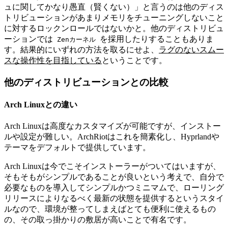
ュに関してかなり愚直（賢くない）」と言うのは他のディス
トリビューションがあまりメモリをチューニングしないこと
に対するロックンロールではないかと。
他のディストリビュ
ーションでは
を採用したりすることもありま
Zenカーネル
す。結果的にいずれの方法を取るにせよ、
ラグのないスムー
スな操作性を目指している
ということです。
他のディストリビューションとの比較
Arch Linuxとの違い
Arch Linuxは高度なカスタマイズが可能ですが、インストー
ルや設定が難しい。ArchRiotはこれを簡素化し、Hyprlandや
テーマをデフォルトで提供しています。
Arch Linuxは今でこそインストーラーがついてはいますが、
そもそもがシンプルであることが良いという考えで、自分で
必要なものを導入してシンプルかつミニマムで、ローリング
リリースによりなるべく最新の状態を提供するというスタイ
ルなので、環境が整ってしまえばとても便利に使えるもの
の、その取っ掛かりの敷居が高いことで有名です。