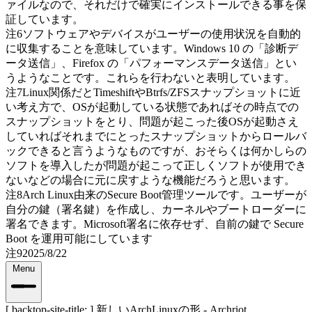
ァイルなので、それだけで確実にインストールできる事を保
証しています。
注6
ソフトウェアやデバイスがユーザーの使用状況を自動的
に収集することを意味しています。Windows 10 の「診断デ
ータ送信」、Firefox の「パフォーマンスデータ送信」とい
うようなことです。これらを行わないと表明しています。
注7
Linux関係だとTimeshiftやBtrfs/ZFSスナップショットに近
い考え方で、OSが起動している状態であればその時点での
スナップショットをとり、問題が起こった後OSが起動さえ
していればそれまでにとったスナップショットからロールバ
ックできると言うようなものですが、おそらくは何かしらの
ソフトを導入したが問題が起こって正しくソフトが使用でき
ないなどの場合に元に戻すような機能だろうと思います。
注8
Arch Linux由来のSecure Boot管理ツールです。ユーザーが
自分の鍵（署名鍵）を作成し、カーネルやブートローダーに
署名できます。Microsoft署名に依存せず、自前の鍵で Secure
Boot を運用可能にしています
注9
2025/8/22
Menu
[ backtop-site-title: ]
新しいArchLinuxの形 - Archriot