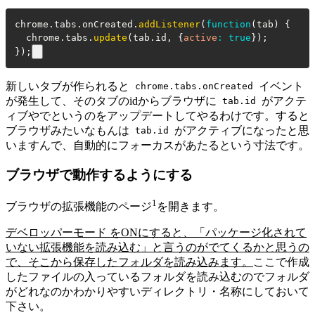
chrome
.
tabs
.
onCreated
.
addListener
(
function
(
tab
)
{
  chrome
.
tabs
.
update
(
tab
.
id
,
{
active
:
true
}
)
;
}
)
;
新しいタブが作られると
イベント
chrome.tabs.onCreated
が発生して、そのタブのidからブラウザに
がアクテ
tab.id
ィブやでというのをアップデートしてやるわけです。すると
ブラウザみたいなもんは
がアクティブになったと思
tab.id
いますんで、自動的にフォーカスがあたるという寸法です。
ブラウザで動作するようにする
1
ブラウザの拡張機能のページ
を開きます。
デベロッパーモード をONにすると、「パッケージ化されて
いない拡張機能を読み込む」と言うのがでてくるかと思うの
で、そこから保存したフォルダを読み込みます。
ここで作成
したファイルの入っているフォルダを読み込むのでフォルダ
がどれなのかわかりやすいディレクトリ・名称にしておいて
下さい。