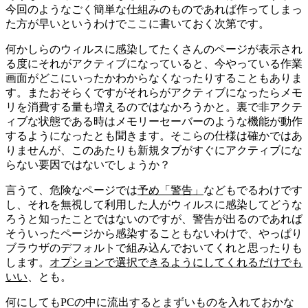
今回のようなごく簡単な仕組みのものであれば作ってしまっ
た方が早いというわけでここに書いておく次第です。
何かしらのウィルスに感染してたくさんのページが表示され
る度にそれがアクティブになっていると、今やっている作業
画面がどこにいったかわからなくなったりすることもありま
す。またおそらくですがそれらがアクティブになったらメモ
リを消費する量も増えるのではなかろうかと。
裏で非アクテ
ィブな状態である時はメモリーセーバーのような機能が動作
するようになったとも聞きます。そこらの仕様は確かではあ
りませんが、このあたりも新規タブがすぐにアクティブにな
らない要因ではないでしょうか？
言うて、危険なページでは
予め「警告」
などもでるわけです
し、それを無視して利用した人がウィルスに感染してどうな
ろうと知ったことではないのですが、警告が出るのであれば
そういったページから感染することもないわけで、やっぱり
ブラウザのデフォルトで組み込んでおいてくれと思ったりも
します。
オプションで選択できるようにしてくれるだけでも
いい
、とも。
何にしてもPCの中に流出するとまずいものを入れておかな