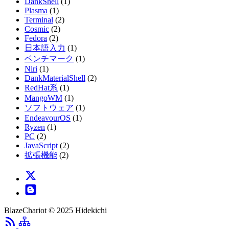
DankShell
(1)
Plasma
(1)
Terminal
(2)
Cosmic
(2)
Fedora
(2)
日本語入力
(1)
ベンチマーク
(1)
Niri
(1)
DankMaterialShell
(2)
RedHat系
(1)
MangoWM
(1)
ソフトウェア
(1)
EndeavourOS
(1)
Ryzen
(1)
PC
(2)
JavaScript
(2)
拡張機能
(2)
BlazeChariot © 2025 Hidekichi