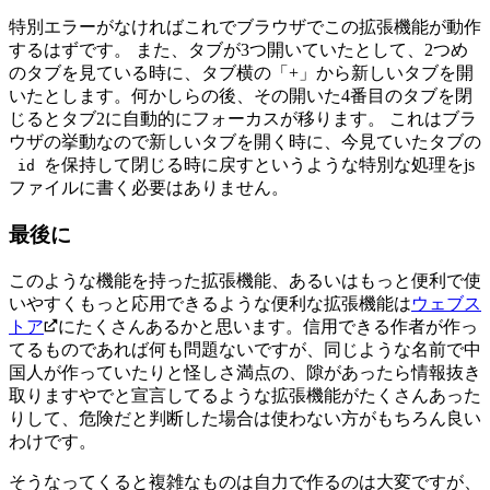
特別エラーがなければこれでブラウザでこの拡張機能が動作
するはずです。 また、タブが3つ開いていたとして、2つめ
のタブを見ている時に、タブ横の「+」から新しいタブを開
いたとします。何かしらの後、その開いた4番目のタブを閉
じるとタブ2に自動的にフォーカスが移ります。 これはブラ
ウザの挙動なので新しいタブを開く時に、今見ていたタブの
を保持して閉じる時に戻すというような特別な処理をjs
id
ファイルに書く必要はありません。
最後に
このような機能を持った拡張機能、あるいはもっと便利で使
いやすくもっと応用できるような便利な拡張機能は
ウェブス
トア
にたくさんあるかと思います。
信用できる作者が作っ
てるものであれば何も問題ないですが、同じような名前で中
国人が作っていたりと怪しさ満点の、隙があったら情報抜き
取りますやでと宣言してるような拡張機能がたくさんあった
りして、危険だと判断した場合は使わない方がもちろん良い
わけです。
そうなってくると複雑なものは自力で作るのは大変ですが、