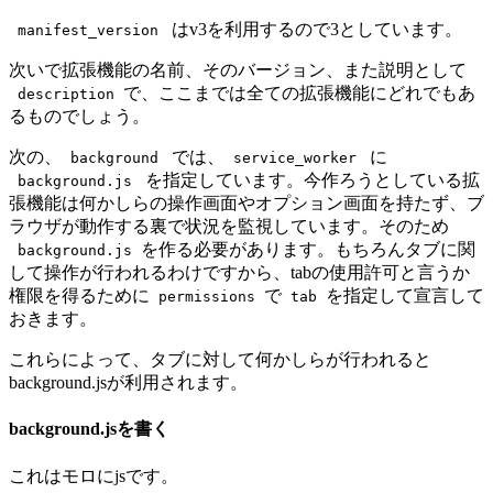
はv3を利用するので3としています。
manifest_version
次いで拡張機能の名前、そのバージョン、また説明として
で、ここまでは全ての拡張機能にどれでもあ
description
るものでしょう。
次の、
では、
に
background
service_worker
を指定しています。今作ろうとしている拡
background.js
張機能は何かしらの操作画面やオプション画面を持たず、ブ
ラウザが動作する裏で状況を監視しています。そのため
を作る必要があります。
もちろんタブに関
background.js
して操作が行われるわけですから、tabの使用許可と言うか
権限を得るために
で
を指定して宣言して
permissions
tab
おきます。
これらによって、タブに対して何かしらが行われると
background.jsが利用されます。
background.jsを書く
これはモロにjsです。