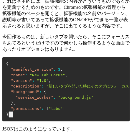
これは基本的には、拡張機能の内容がどういうものであるか
を定義するためのものです。Chromeの拡張機能の管理から
拡張機能のページを開くと、拡張機能の名前やバージョン、
説明等が書いてあって拡張機能のON/OFFができる一覽が表
示されると思いますが、そこに出てくるような内容です。
今回作るものは、新しいタブを開いたら、そこにフォーカス
をあてるというだけですので何かしら操作するような画面で
あったりオプションはありません。
{
"manifest_version"
:
3
,
"name"
:
"New Tab Focus"
,
"version"
:
"1.0"
,
"description"
:
"新しいタブを開いた時にそのタブにフォーカス
"background"
:
{
"service_worker"
:
"background.js"
}
,
"permissions"
:
[
"tabs"
]
}
JSONはこのようになっています。