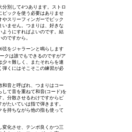
大分別して4つあります。
ストロ
にピックを使う必要はありませ
オやスリーフィンガーでピック
まいません。つまりは、好きな
いようにすればよいのです。結
いのですから。
～6弦をジャラーンと鳴らします
ークは誰でもできるのですがア
は少々難しく、またそれらを連
く弾くにはそこそこの練習が必
散和音と呼ばれ、つまりはコー
らして音を重ねて和音(コード)を
す。分散させるわけですからピ
すがたいていは指で弾きます。
クを持ちながら他の指も使って
し変化させ、テンポ良くかつ三