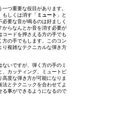
う一つ重要な役目があります。
、もしくは消す「
ミュート
」と
不必要な音が鳴るのは好ましく
すからなんとか音を消す必要が
はコードを押さえる方の手でも
く方の手でもします。このコン
より複雑なテクニカルな弾き方
。
はないですが、弾く方の手のミ
と、カッティング、ミュートピ
り高度な弾き方が可能になりま
奏法とテクニックを合わせてよ
せる事ができるようになるので