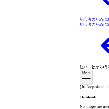
初心者のために3
初心者のために5
注1
4,5 弦から
Menu
[ backtop-site-title:
Thumbnails
No images are used 