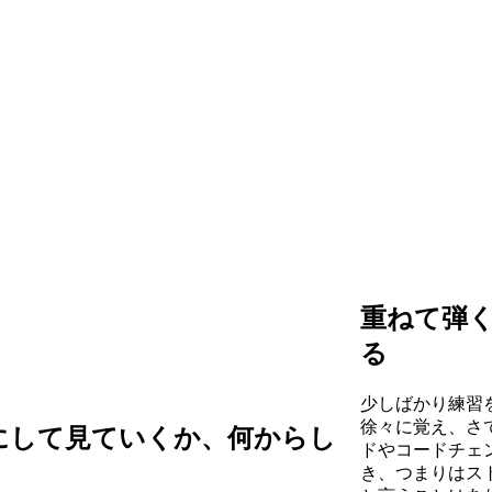
重ねて弾
る
少しばかり練習
徐々に覚え、さ
にして見ていくか、何からし
ドやコードチェ
き、つまりはス