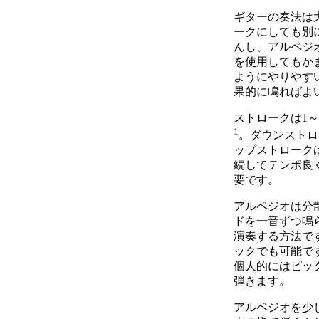
ギターの奏法は
ークにしても別
んし、アルペジ
を使用してもか
ようにやりやす
果的に鳴ればよ
ストロークは1
1
。ダウンストロ
ップストローク
続してテンポ良
要です。
アルペジオは分
ドを一音ずつ鳴
演奏する方法で
ックでも可能で
個人的にはピッ
弾きます。
アルペジオを少