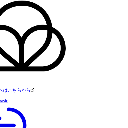
p.ioへはこちらから
basic