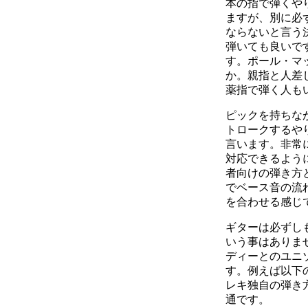
本の指で弾くや
ますが、別に必
ならないと言う
弾いても良いで
す。ポール・マ
か。親指と人差
薬指で弾く人も
ピックを持ちな
トロークするや
言います。非常
対応できるよう
者向けの弾き方
でベース音の流
を合わせる感じ
ギターは必ずし
いう事はありま
ディーとのユニ
す。例えば以下のジ
レキ独自の弾き
通です。