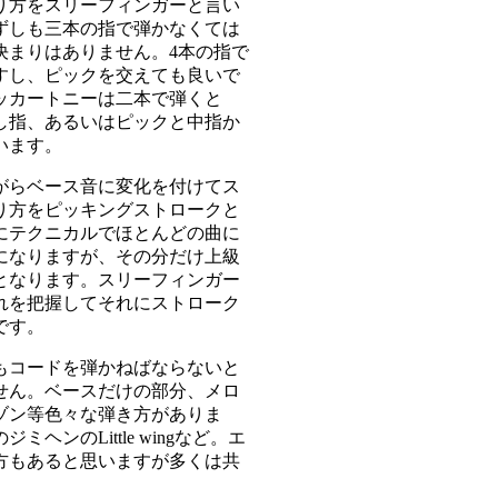
り方をスリーフィンガーと言い
ずしも三本の指で弾かなくては
決まりはありません。4本の指で
すし、ピックを交えても良いで
ッカートニーは二本で弾くと
し指、あるいはピックと中指か
います。
がらベース音に変化を付けてス
り方をピッキングストロークと
にテクニカルでほとんどの曲に
になりますが、その分だけ上級
となります。スリーフィンガー
れを把握してそれにストローク
です。
もコードを弾かねばならないと
せん。ベースだけの部分、メロ
ゾン等色々な弾き方がありま
ミヘンのLittle wingなど。エ
方もあると思いますが多くは共